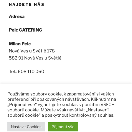
NAJDETE NÁS
Adresa
Pelc CATERING
Milan Pelc
Nová Ves u Světlé 178
582 91 Nová Ves u Světlé
Tel.: 608 110 060
Používáme soubory cookie, k zapamatování si vašich
preferencí při opakovaných návštěvách. Kliknutím na
„Přijmout vše“ vyjadřujete souhlas s použitím VŠECH
Facebook
Machista
Email
souborů cookie. Můžete však navštívit „Nastavení
2018
souborů cookie“ a poskytnout kontrolovaný souhlas.
Používáme WordPress (v češtině).
Nastavit Cookies
Přijmout vše