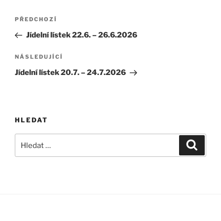
Navigace
Předchozí
PŘEDCHOZÍ
pro
příspěvek
Jídelní lístek 22.6. – 26.6.2026
příspěvek
Následující
NÁSLEDUJÍCÍ
příspěvek
Jídelní lístek 20.7. – 24.7.2026
HLEDAT
Hledat:
Hledán