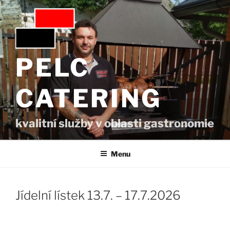
Přejít
k
obsahu
webu
PELC
CATERING
kvalitní služby v oblasti gastronomie
Menu
Jídelní lístek 13.7. – 17.7.2026